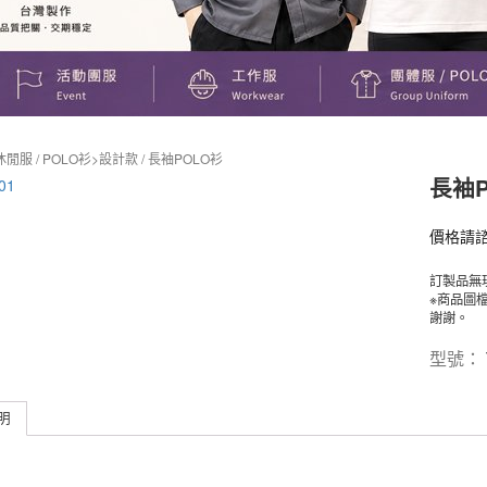
休閒服
/
POLO衫>設計款
/ 長袖POLO衫
長袖P
價格請
訂製品無
※商品圖
謝謝。
型號：
明