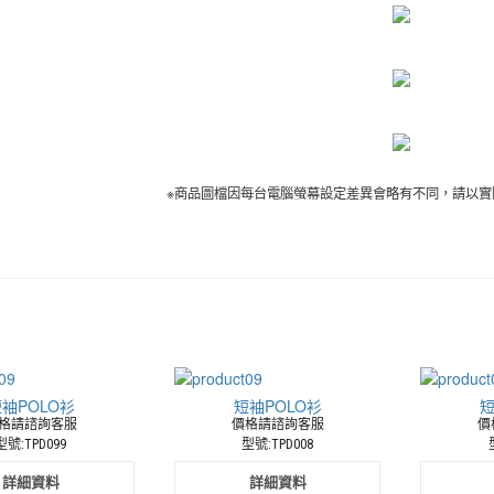
※商品圖檔因每台電腦螢幕設定差異會略有不同，請以實
袖POLO衫
短袖POLO衫
短
格請諮詢客服
價格請諮詢客服
價
型號:TPD099
型號:TPD008
詳細資料
詳細資料