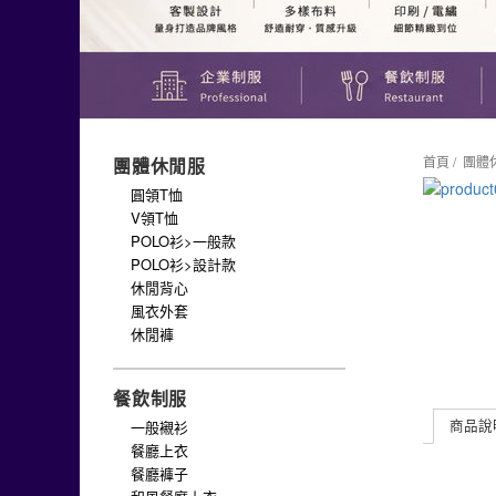
首頁
/
團體
團體休閒服
圓領T恤
V領T恤
POLO衫>一般款
POLO衫>設計款
休閒背心
風衣外套
休閒褲
餐飲制服
商品說
一般襯衫
餐廳上衣
餐廳褲子