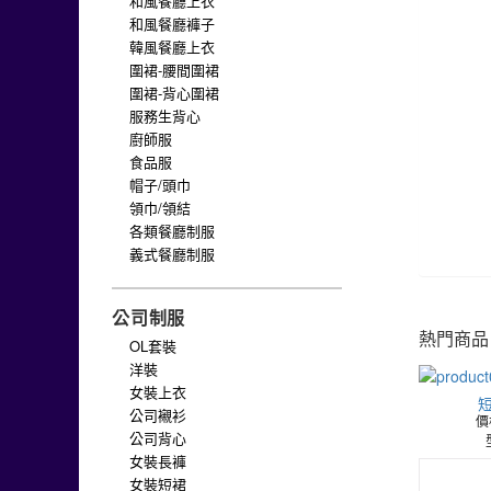
和風餐廳上衣
和風餐廳褲子
韓風餐廳上衣
圍裙-腰間圍裙
圍裙-背心圍裙
服務生背心
廚師服
食品服
帽子/頭巾
領巾/領結
各類餐廳制服
義式餐廳制服
公司制服
熱門商品
OL套裝
洋裝
女裝上衣
短
公司襯衫
價
公司背心
女裝長褲
女裝短裙