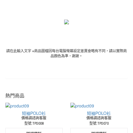
廚
師
服
樂
團
演
奏
服
請在此輸入文字 ※商品圖檔因每台電腦螢幕設定差異會略有不同，請以實際商
休
品顏色為準，謝謝。
閒
服
外
場
服
最
專
熱門商品
業
的
制
短袖POLO衫
短袖POLO衫
服
價格請諮詢客服
價格請諮詢客服
生
型號:TPD008
型號:TPD070
產