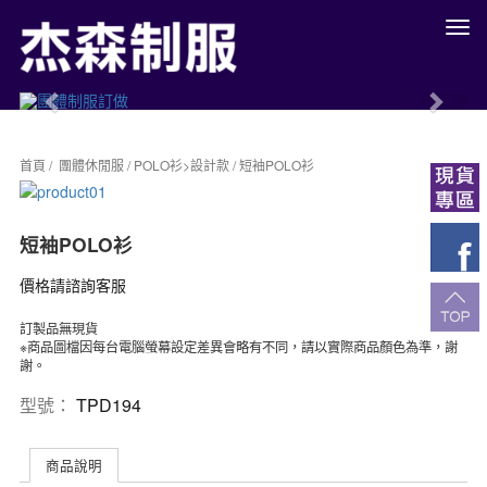
餐
廳
制
服
Previous
Next
工
作
服
首頁
/
團體休閒服
/
POLO衫>設計款
/ 短袖POLO衫
團
體
制
短袖POLO衫
服
訂
價格請諮詢客服
做
餐
訂製品無現貨
飲
※商品圖檔因每台電腦螢幕設定差異會略有不同，請以實際商品顏色為準，謝
服
謝。
高
雄
型號：
TPD194
公
司
制
商品說明
服