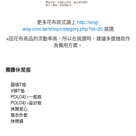
廚
師
服
更多花布款式請上
http://sing-
樂
way.com.tw/shop/category.php?id=20
挑選
團
演
※因花布商品的流動率高，所以在挑選時，建議多選幾款作
奏
為備用方案。
服
休
閒
服
團體休閒服
外
場
圓領T恤
服
V領T恤
最
POLO衫>一般款
專
POLO衫>設計款
業
休閒背心
的
風衣外套
制
休閒褲
服
生
產