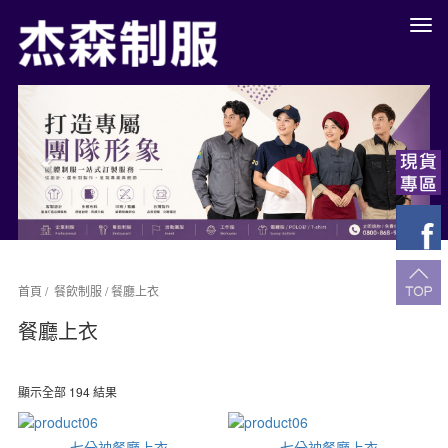
餐
廳
制
服
Previous
Next
工
作
服
團
體
制
服
訂
做
餐
首頁
/
餐飲制服
/ 餐廳上衣
飲
餐廳上衣
服
高
雄
公
顯示全部 194 結果
司
制
服
七分袖餐廳上衣
七分袖餐廳上衣