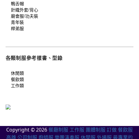
鴨舌帽
針織外套/背心
廟會服/功夫裝
青年裝
桿弟服
各類制服參考樣書、型錄
休閒類
餐飲類
工作類
Copyright © 2026
餐廳制服 工作服 團體制服 訂做 餐飲服
高雄 公司制服 廚師服 樂團演奏服 休閒服 外場服 最專業的