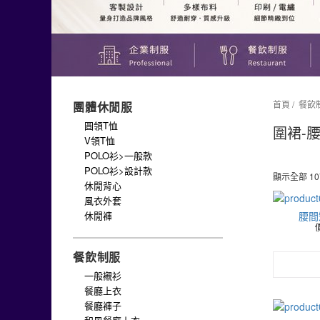
首頁
/
餐飲
團體休閒服
圓領T恤
圍裙-
V領T恤
POLO衫>一般款
POLO衫>設計款
顯示全部 10
休閒背心
風衣外套
休閒褲
腰間
餐飲制服
一般襯衫
餐廳上衣
餐廳褲子