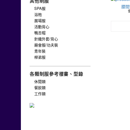
其他制服
腰間
SPA服
浴袍
展場服
活動背心
鴨舌帽
針織外套/背心
廟會服/功夫裝
青年裝
桿弟服
各類制服參考樣書、型錄
休閒類
餐飲類
工作類