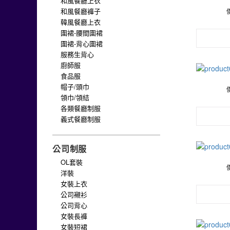
和風餐廳上衣
和風餐廳褲子
韓風餐廳上衣
圍裙-腰間圍裙
圍裙-背心圍裙
服務生背心
廚師服
食品服
帽子/頭巾
領巾/領結
各類餐廳制服
義式餐廳制服
公司制服
OL套裝
洋裝
女裝上衣
公司襯衫
公司背心
女裝長褲
女裝短裙