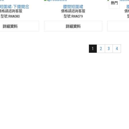
熱門
短圍裙-下擺開岔
腰間短圍裙
價格請諮詢客服
價格請諮詢客服
價
型號:RWA080
型號:RWA079
型
詳細資料
詳細資料
1
2
3
4