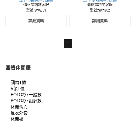
廚
價格請諮詢客服
價格請諮詢客服
型號:SWA303
型號:SWA302
師
服
詳細資料
詳細資料
樂
團
演
奏
1
服
休
閒
服
團體休閒服
外
場
圓領T恤
服
V領T恤
最
POLO衫>一般款
專
POLO衫>設計款
業
休閒背心
的
風衣外套
制
休閒褲
服
生
產