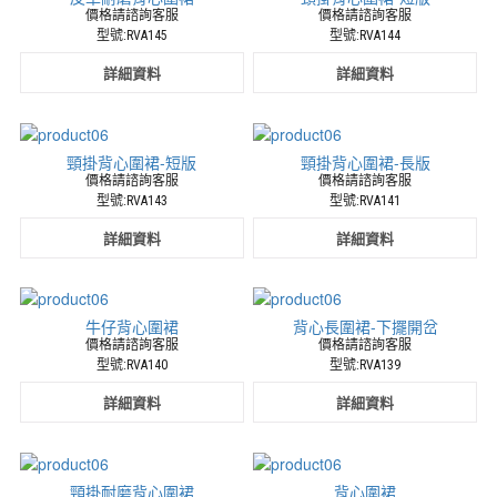
廠
價格請諮詢客服
價格請諮詢客服
商
型號:RVA145
型號:RVA144
詳細資料
詳細資料
頸掛背心圍裙-短版
頸掛背心圍裙-長版
價格請諮詢客服
價格請諮詢客服
型號:RVA143
型號:RVA141
詳細資料
詳細資料
牛仔背心圍裙
背心長圍裙-下擺開岔
價格請諮詢客服
價格請諮詢客服
型號:RVA140
型號:RVA139
詳細資料
詳細資料
頸掛耐磨背心圍裙
背心圍裙