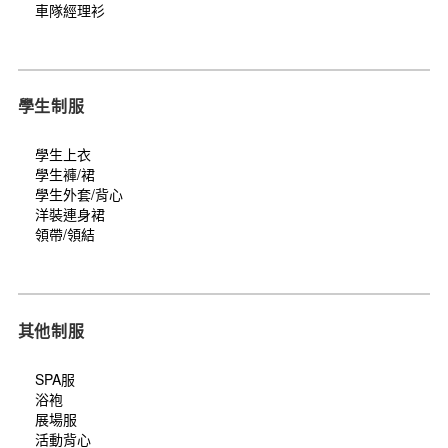
車隊經理衫
學生制服
學生上衣
學生褲/裙
學生外套/背心
洋裝連身裙
領帶/領結
其他制服
SPA服
浴袍
展場服
活動背心