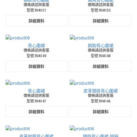
廚
價格請諮詢客服
價格請諮詢客服
型號:RVA151
型號:RVA150
師
服
詳細資料
詳細資料
樂
團
演
奏
背心圍裙
銅鈎背心圍裙
服
價格請諮詢客服
價格請諮詢客服
休
型號:RVA149
型號:RVA148
閒
詳細資料
詳細資料
服
外
場
服
背心圍裙
皮革頸掛背心圍裙
最
價格請諮詢客服
價格請諮詢客服
專
型號:RVA147
型號:RVA146
業
的
詳細資料
詳細資料
制
服
生
產
皮革耐磨背心圍裙
頸掛背心圍裙-短版