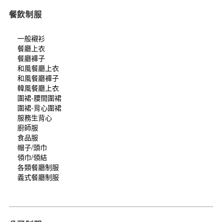
餐飲制服
一般襯衫
餐廳上衣
餐廳褲子
和風餐廳上衣
和風餐廳褲子
韓風餐廳上衣
圍裙-腰間圍裙
圍裙-背心圍裙
服務生背心
廚師服
食品服
帽子/頭巾
領巾/領結
各類餐廳制服
義式餐廳制服