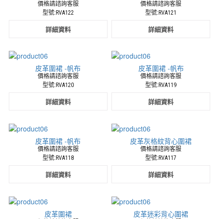
價格請諮詢客服
價格請諮詢客服
型號:RVA122
型號:RVA121
詳細資料
詳細資料
皮革圍裙 -帆布
皮革圍裙 -帆布
價格請諮詢客服
價格請諮詢客服
型號:RVA120
型號:RVA119
詳細資料
詳細資料
皮革圍裙 -帆布
皮革灰格紋背心圍裙
價格請諮詢客服
價格請諮詢客服
型號:RVA118
型號:RVA117
詳細資料
詳細資料
皮革圍裙
皮革迷彩背心圍裙