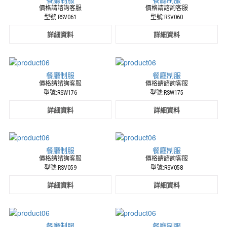
廚
價格請諮詢客服
價格請諮詢客服
型號:RSV061
型號:RSV060
師
服
詳細資料
詳細資料
樂
團
演
奏
餐廳制服
餐廳制服
服
價格請諮詢客服
價格請諮詢客服
休
型號:RSW176
型號:RSW175
閒
詳細資料
詳細資料
服
外
場
服
餐廳制服
餐廳制服
最
價格請諮詢客服
價格請諮詢客服
專
型號:RSV059
型號:RSV058
業
的
詳細資料
詳細資料
制
服
生
產
餐廳制服
餐廳制服