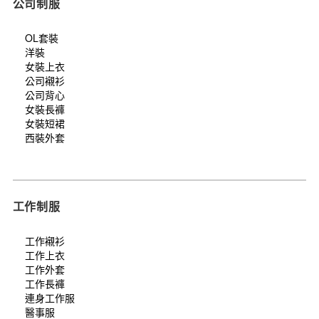
公司制服
OL套裝
洋裝
女裝上衣
公司襯衫
公司背心
女裝長褲
女裝短裙
西裝外套
工作制服
工作襯衫
工作上衣
工作外套
工作長褲
連身工作服
醫事服