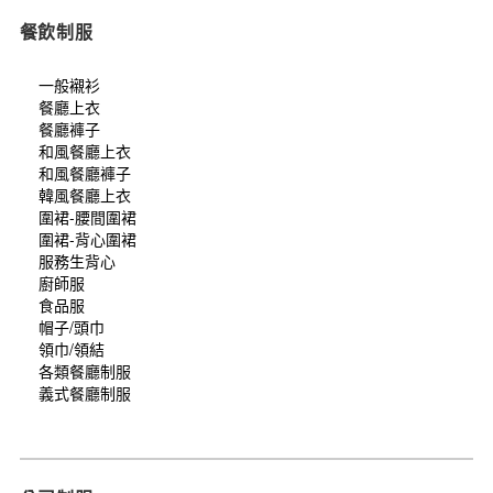
餐飲制服
一般襯衫
餐廳上衣
餐廳褲子
和風餐廳上衣
和風餐廳褲子
韓風餐廳上衣
圍裙-腰間圍裙
圍裙-背心圍裙
服務生背心
廚師服
食品服
帽子/頭巾
領巾/領結
各類餐廳制服
義式餐廳制服