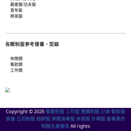
廟會服/功夫裝
青年裝
桿弟服
各類制服參考樣書、型錄
休閒類
餐飲類
工作類
Copyright © 2026
餐廳制服 工作服 團體制服 訂做 餐飲服
高雄 公司制服 廚師服 樂團演奏服 休閒服 外場服 最專業的
制服生產廠商
All rights