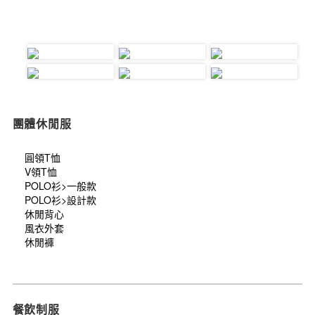
廚
師
服
樂
團
演
奏
服
團體休閒服
休
閒
服
圓領T恤
外
V領T恤
場
POLO衫>一般款
服
POLO衫>設計款
最
休閒背心
專
風衣外套
業
休閒褲
的
制
服
生
餐飲制服
產