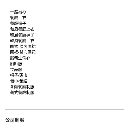
廠
商
一般襯衫
餐廳上衣
餐廳褲子
和風餐廳上衣
和風餐廳褲子
韓風餐廳上衣
圍裙-腰間圍裙
圍裙-背心圍裙
服務生背心
廚師服
食品服
帽子/頭巾
領巾/領結
各類餐廳制服
義式餐廳制服
公司制服